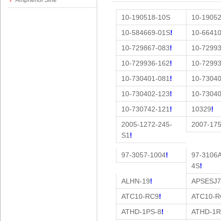
Amphenol Sine
10-190518-10S
10-1905
10-584669-01S
!
10-6641
10-729867-083
!
10-7299
10-729936-162
!
10-7299
10-730401-081
!
10-7304
费
10-730402-123
!
10-7304
10-730742-121
!
10329
!
2005-1272-245-
2007-175
S1
!
97-3057-1004
!
97-3106A
4S
!
ALHN-19
!
APSESJ7
诺
ATC10-RC9
!
ATC10-R
ATHD-1PS-8
!
ATHD-1R